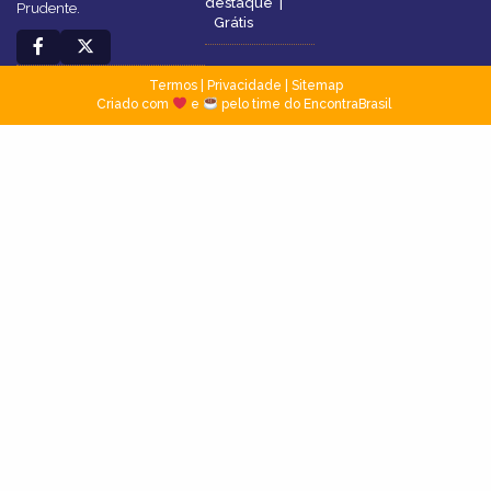
destaque
|
Prudente.
Grátis
Termos
|
Privacidade
|
Sitemap
Criado com
e
pelo time do EncontraBrasil