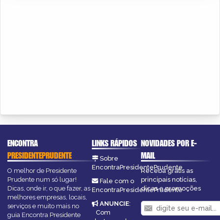
ENCONTRA
LINKS RÁPIDOS
NOVIDADES POR E-
PRESIDENTEPRUDENTE
MAIL
Sobre
EncontraPresidentePrudente
O melhor de Presidente
Receba grátis as
Prudente num só lugar!
principais notícias,
Fale com o
Dicas, onde ir, o que fazer, as
dicas e promoções
EncontraPresidentePrudente
melhores empresas, locais,
ANUNCIE
:
serviços e muito mais no
Com
guia Encontra Presidente