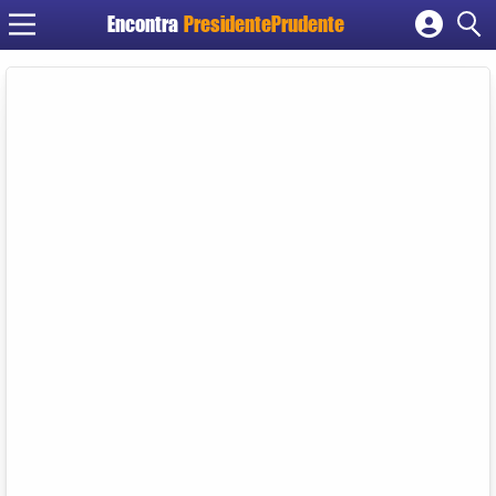
Encontra
PresidentePrudente
Cadastrar empresa
Fazer login
Criar conta