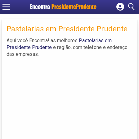
Encontra
PresidentePrudente
Cadastrar empresa
Fazer login
Pastelarias em Presidente Prudente
Criar conta
Aqui você Encontra! as melhores
Pastelarias em
Presidente Prudente
e região, com telefone e endereço
das empresas.