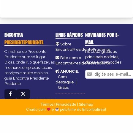
ENCONTRA
LINKS RÁPIDOS
NOVIDADES POR E-
PRESIDENTEPRUDENTE
MAIL
Sobre
EncontraPresidentePrudente
O melhor de Presidente
Receba grátis as
Prudente num só lugar!
principais notícias,
Fale com o
Dicas, onde ir, o que fazer, as
dicas e promoções
EncontraPresidentePrudente
melhores empresas, locais,
ANUNCIE
:
serviços e muito mais no
Com
guia Encontra Presidente
destaque
|
Prudente.
Grátis
Termos
|
Privacidade
|
Sitemap
Criado com
e
pelo time do EncontraBrasil