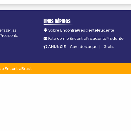
LINKS RÁPIDOS
 fazer, as
Sobre EncontraPresidentePrudente
 Presidente
Fale com o EncontraPresidentePrudente
ANUNCIE
:
Com destaque
|
Grátis
do EncontraBrasil