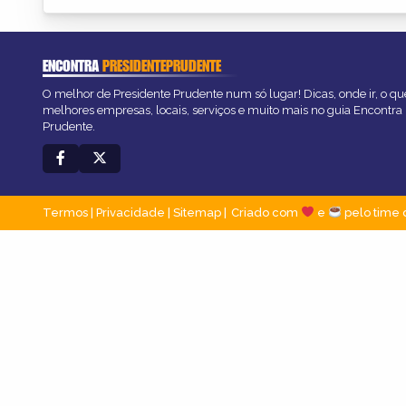
ENCONTRA
PRESIDENTEPRUDENTE
O melhor de Presidente Prudente num só lugar! Dicas, onde ir, o que
melhores empresas, locais, serviços e muito mais no guia Encontra
Prudente.
Termos
|
Privacidade
|
Sitemap
Criado com
e
pelo time 