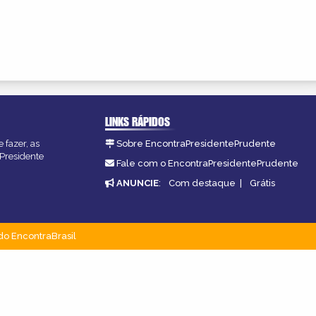
LINKS RÁPIDOS
 fazer, as
Sobre EncontraPresidentePrudente
 Presidente
Fale com o EncontraPresidentePrudente
ANUNCIE
:
Com destaque
|
Grátis
do EncontraBrasil