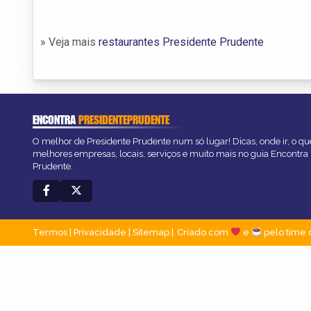
» Veja mais
restaurantes Presidente Prudente
ENCONTRA
PRESIDENTEPRUDENTE
O melhor de Presidente Prudente num só lugar! Dicas, onde ir, o que
melhores empresas, locais, serviços e muito mais no guia Encontra
Prudente.
Termos
|
Privacidade
|
Sitemap
Criado com
e
pelo time 