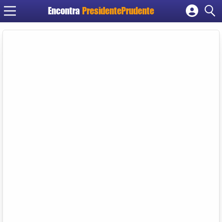
Encontra
PresidentePrudente
Cadastrar empresa
Fazer login
Criar conta