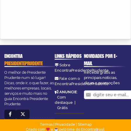
ENCONTRA
LINKS RÁPIDOS
NOVIDADES POR E-
PRESIDENTEPRUDENTE
MAIL
Sobre
EncontraPresidentePrudente
O melhor de Presidente
Receba grátis as
Prudente num só lugar!
principais notícias,
Fale com o
Dicas, onde ir, o que fazer, as
dicas e promoções
EncontraPresidentePrudente
melhores empresas, locais,
ANUNCIE
:
serviços e muito mais no
Com
guia Encontra Presidente
destaque
|
Prudente.
Grátis
Termos
|
Privacidade
|
Sitemap
Criado com
e
pelo time do EncontraBrasil