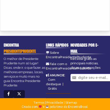
ENCONTRA
LINKS RÁPIDOS
NOVIDADES POR E-
PRESIDENTEPRUDENTE
MAIL
Sobre
EncontraPresidentePrudente
O melhor de Presidente
Receba grátis as
Prudente num só lugar!
principais notícias,
Fale com o
Dicas, onde ir, o que fazer, as
dicas e promoções
EncontraPresidentePrudente
melhores empresas, locais,
ANUNCIE
:
serviços e muito mais no
Com
guia Encontra Presidente
destaque
|
Prudente.
Grátis
Termos
|
Privacidade
|
Sitemap
Criado com
e
pelo time do EncontraBrasil