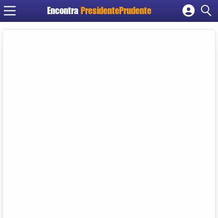
Encontra
PresidentePrudente
Cadastrar empresa
Fazer login
Criar conta