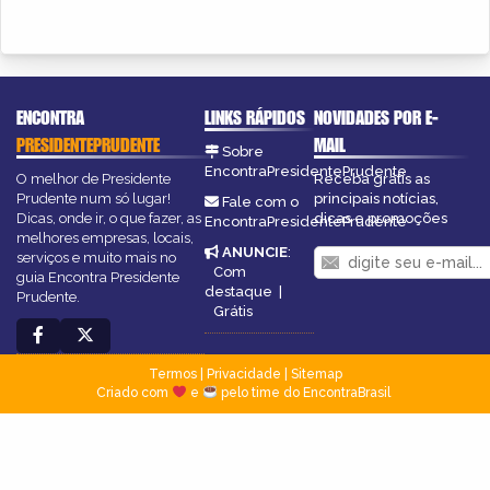
ENCONTRA
LINKS RÁPIDOS
NOVIDADES POR E-
PRESIDENTEPRUDENTE
MAIL
Sobre
EncontraPresidentePrudente
O melhor de Presidente
Receba grátis as
Prudente num só lugar!
principais notícias,
Fale com o
Dicas, onde ir, o que fazer, as
dicas e promoções
EncontraPresidentePrudente
melhores empresas, locais,
ANUNCIE
:
serviços e muito mais no
Com
guia Encontra Presidente
destaque
|
Prudente.
Grátis
Termos
|
Privacidade
|
Sitemap
Criado com
e
pelo time do EncontraBrasil