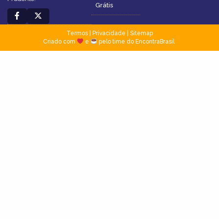
Grátis
Termos
|
Privacidade
|
Sitemap
Criado com
e
pelo time do EncontraBrasil