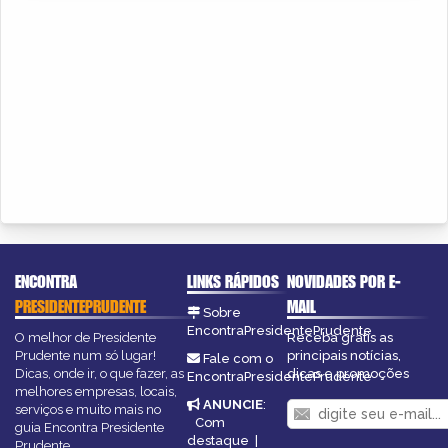
ENCONTRA
LINKS RÁPIDOS
NOVIDADES POR E-
PRESIDENTEPRUDENTE
MAIL
Sobre
EncontraPresidentePrudente
O melhor de Presidente
Receba grátis as
Prudente num só lugar!
principais notícias,
Fale com o
Dicas, onde ir, o que fazer, as
dicas e promoções
EncontraPresidentePrudente
melhores empresas, locais,
ANUNCIE
:
serviços e muito mais no
Com
guia Encontra Presidente
destaque
|
Prudente.