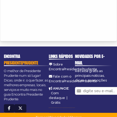
ENCONTRA
LINKS RÁPIDOS
NOVIDADES POR E-
PRESIDENTEPRUDENTE
MAIL
Sobre
EncontraPresidentePrudente
O melhor de Presidente
Receba grátis as
Prudente num só lugar!
principais notícias,
Fale com o
Dicas, onde ir, o que fazer, as
dicas e promoções
EncontraPresidentePrudente
melhores empresas, locais,
ANUNCIE
:
serviços e muito mais no
Com
guia Encontra Presidente
destaque
|
Prudente.
Grátis