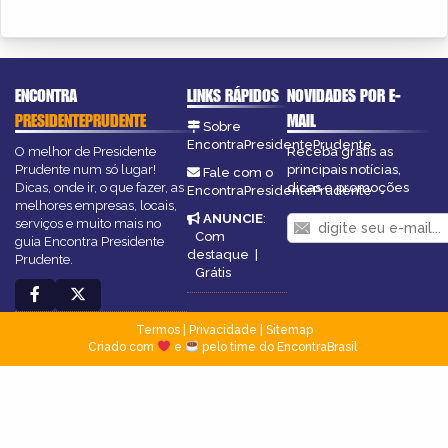
ENCONTRA
LINKS RÁPIDOS
NOVIDADES POR E-
PRESIDENTEPRUDENTE
MAIL
Sobre
EncontraPresidentePrudente
O melhor de Presidente
Receba grátis as
Prudente num só lugar!
principais notícias,
Fale com o
Dicas, onde ir, o que fazer, as
dicas e promoções
EncontraPresidentePrudente
melhores empresas, locais,
ANUNCIE
:
serviços e muito mais no
Com
guia Encontra Presidente
destaque
|
Prudente.
Grátis
Termos
|
Privacidade
|
Sitemap
Criado com
e
pelo time do EncontraBrasil