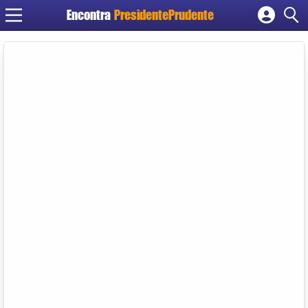
Encontra
PresidentePrudente
Cadastrar empresa
Fazer login
Criar conta