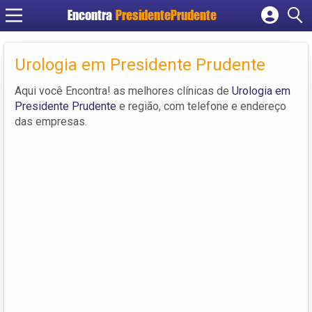
Encontra
PresidentePrudente
Cadastrar empresa
Fazer login
Urologia em Presidente Prudente
Criar conta
Aqui você Encontra! as melhores clínicas de
Urologia em
Presidente Prudente
e região, com telefone e endereço
das empresas.