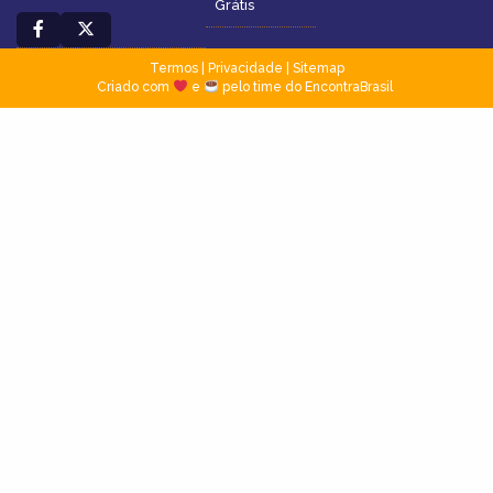
Grátis
Termos
|
Privacidade
|
Sitemap
Criado com
e
pelo time do EncontraBrasil