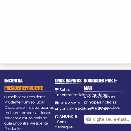
ENCONTRA
LINKS RÁPIDOS
NOVIDADES POR E-
PRESIDENTEPRUDENTE
MAIL
Sobre
EncontraPresidentePrudente
O melhor de Presidente
Receba grátis as
Prudente num só lugar!
principais notícias,
Fale com o
Dicas, onde ir, o que fazer, as
dicas e promoções
EncontraPresidentePrudente
melhores empresas, locais,
ANUNCIE
:
serviços e muito mais no
Com
guia Encontra Presidente
destaque
|
Prudente.