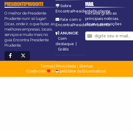
PRESIDENTEPRUDENTE
MAIL
Sobre
EncontraPresidentePrudente
O melhor de Presidente
Receba grátis as
Prudente num só lugar!
principais notícias,
Fale com o
Dicas, onde ir, o que fazer, as
dicas e promoções
EncontraPresidentePrudente
melhores empresas, locais,
ANUNCIE
:
serviços e muito mais no
Com
guia Encontra Presidente
destaque
|
Prudente.
Grátis
Termos
|
Privacidade
|
Sitemap
Criado com
e
pelo time do EncontraBrasil