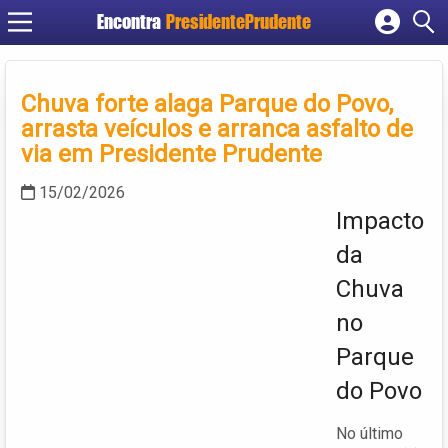
Encontra
PresidentePrudente
Cadastrar empresa
Fazer login
Chuva forte alaga Parque do Povo,
Criar conta
arrasta veículos e arranca asfalto de
via em Presidente Prudente
15/02/2026
Impacto
da
Chuva
no
Parque
do Povo
No último