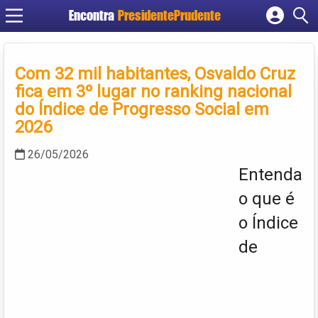
Encontra
PresidentePrudente
Cadastrar empresa
Fazer login
Com 32 mil habitantes, Osvaldo Cruz
Criar conta
fica em 3º lugar no ranking nacional
do Índice de Progresso Social em
2026
26/05/2026
Entenda
o que é
o Índice
de