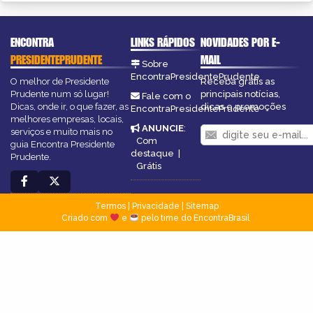
ENCONTRA
LINKS RÁPIDOS
NOVIDADES POR E-
PRESIDENTEPRUDENTE
MAIL
Sobre
EncontraPresidentePrudente
O melhor de Presidente
Receba grátis as
Prudente num só lugar!
principais notícias,
Fale com o
Dicas, onde ir, o que fazer, as
dicas e promoções
EncontraPresidentePrudente
melhores empresas, locais,
ANUNCIE
:
serviços e muito mais no
Com
guia Encontra Presidente
destaque
|
Prudente.
Grátis
Termos
|
Privacidade
|
Sitemap
Criado com
e
pelo time do EncontraBrasil