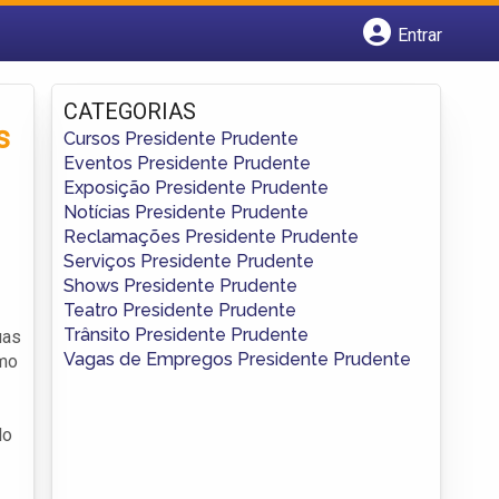
Entrar
Cadastrar empresa
Fazer login
CATEGORIAS
Criar conta
s
Cursos Presidente Prudente
Eventos Presidente Prudente
Exposição Presidente Prudente
Notícias Presidente Prudente
Reclamações Presidente Prudente
Serviços Presidente Prudente
Shows Presidente Prudente
Teatro Presidente Prudente
Trânsito Presidente Prudente
uas
Vagas de Empregos Presidente Prudente
omo
do