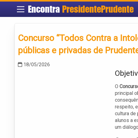
Encontra
PresidentePrudente
Concurso “Todos Contra a Intol
públicas e privadas de Prudent
18/05/2026
Objeti
O
Concurso
principal 
consequênc
respeito, 
cultura de
alunos a e
um diálogo