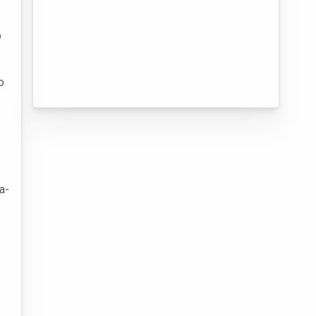
o
o
a-