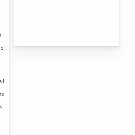
o
ool
ol
ns
o.