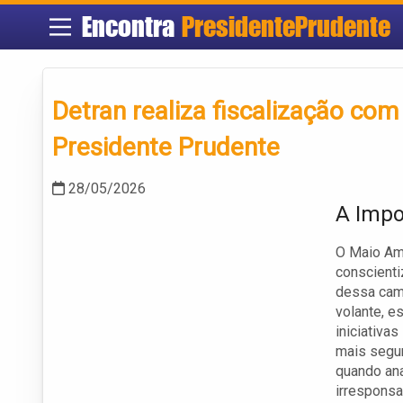
Encontra
PresidentePrudente
Detran realiza fiscalização c
Presidente Prudente
28/05/2026
A Impo
O Maio Ama
conscienti
dessa camp
volante, e
iniciativa
mais segur
quando ana
irresponsa