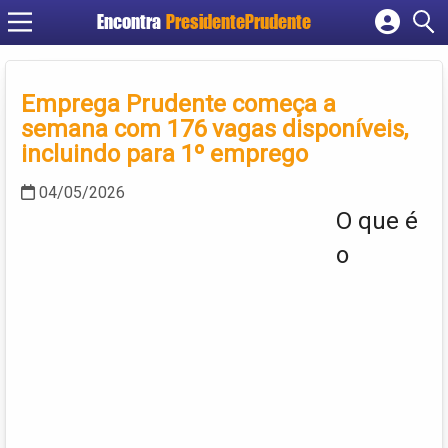
Encontra
PresidentePrudente
Cadastrar empresa
Fazer login
Emprega Prudente começa a
Criar conta
semana com 176 vagas disponíveis,
incluindo para 1º emprego
04/05/2026
O que é
o