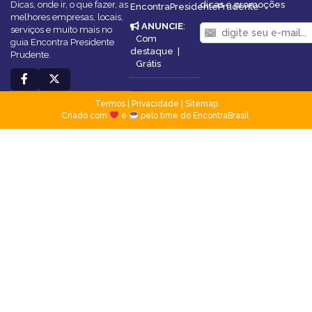
Dicas, onde ir, o que fazer, as
dicas e promoções
EncontraPresidentePrudente
melhores empresas, locais,
ANUNCIE
:
serviços e muito mais no
Com
guia Encontra Presidente
destaque
|
Prudente.
Grátis
Termos
|
Privacidade
|
Sitemap
Criado com
e
pelo time do EncontraBrasil