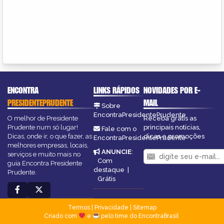
ENCONTRA
LINKS RÁPIDOS
NOVIDADES POR E-
PRESIDENTEPRUDENTE
MAIL
Sobre
EncontraPresidentePrudente
O melhor de Presidente
Receba grátis as
Prudente num só lugar!
principais notícias,
Fale com o
Dicas, onde ir, o que fazer, as
dicas e promoções
EncontraPresidentePrudente
melhores empresas, locais,
ANUNCIE
:
serviços e muito mais no
Com
guia Encontra Presidente
destaque
|
Prudente.
Grátis
Termos
|
Privacidade
|
Sitemap
Criado com
e
pelo time do EncontraBrasil