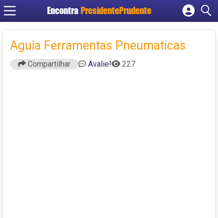
Encontra
PresidentePrudente
Cadastrar empresa
Fazer login
Aguia Ferramentas Pneumaticas
Criar conta
Compartilhar
Avalie!
227