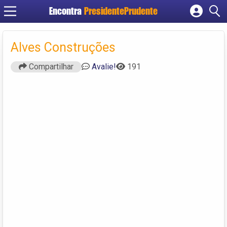
Encontra
PresidentePrudente
Cadastrar empresa
Fazer login
Alves Construções
Criar conta
Compartilhar
Avalie!
191