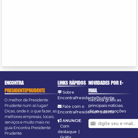
ENCONTRA
LINKS RÁPIDOS
NOVIDADES POR E-
PRESIDENTEPRUDENTE
MAIL
Sobre
EncontraPresidentePrudente
O melhor de Presidente
Receba grátis as
Prudente num só lugar!
principais notícias,
Fale com o
Dicas, onde ir, o que fazer, as
dicas e promoções
EncontraPresidentePrudente
melhores empresas, locais,
ANUNCIE
:
serviços e muito mais no
Com
guia Encontra Presidente
destaque
|
Prudente.
Grátis