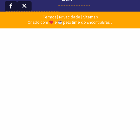
Termos
|
Privacidade
|
Sitemap
Criado com
e
pelo time do EncontraBrasil