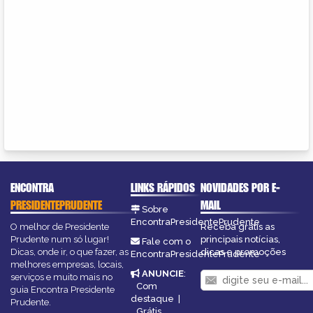
ENCONTRA
LINKS RÁPIDOS
NOVIDADES POR E-
PRESIDENTEPRUDENTE
MAIL
Sobre
EncontraPresidentePrudente
O melhor de Presidente
Receba grátis as
Prudente num só lugar!
principais notícias,
Fale com o
Dicas, onde ir, o que fazer, as
dicas e promoções
EncontraPresidentePrudente
melhores empresas, locais,
ANUNCIE
:
serviços e muito mais no
Com
guia Encontra Presidente
destaque
|
Prudente.
Grátis