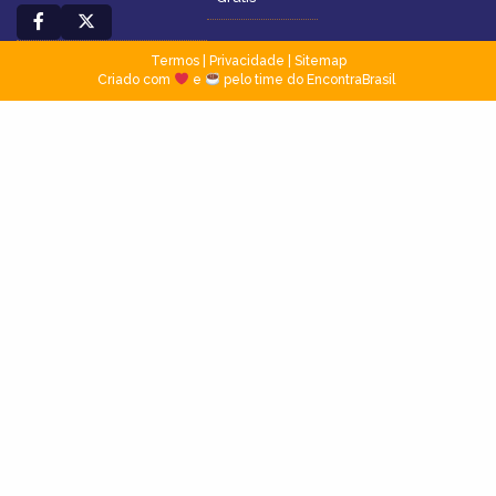
Termos
|
Privacidade
|
Sitemap
Criado com
e
pelo time do EncontraBrasil