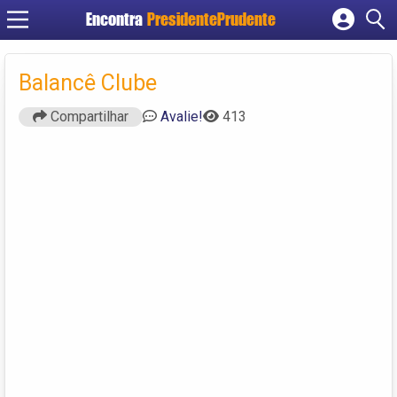
Encontra
PresidentePrudente
Cadastrar empresa
Fazer login
Balancê Clube
Criar conta
Compartilhar
Avalie!
413