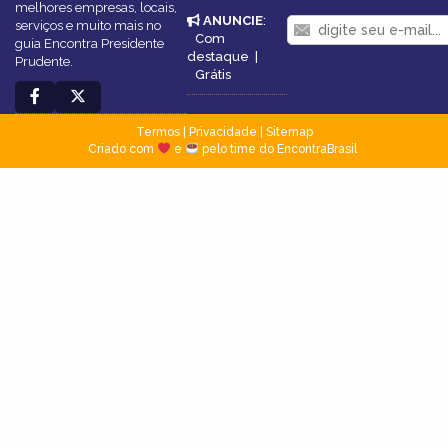
melhores empresas, locais,
ANUNCIE
:
serviços e muito mais no
Com
guia Encontra Presidente
destaque
|
Prudente.
Grátis
Termos
|
Privacidade
|
Sitemap
Criado com
e
pelo time do EncontraBrasil