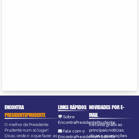
ENCONTRA
LINKS RÁPIDOS
NOVIDADES POR E-
PRESIDENTEPRUDENTE
MAIL
Sobre
EncontraPresidentePrudente
O melhor de Presidente
Receba grátis as
Prudente num só lugar!
principais notícias,
Fale com o
Dicas, onde ir, o que fazer, as
dicas e promoções
EncontraPresidentePrudente