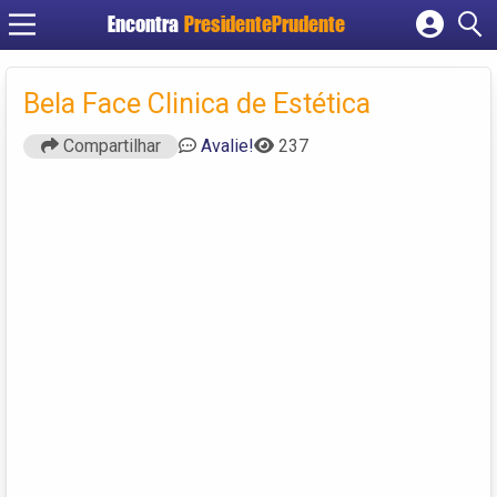
Encontra
PresidentePrudente
Cadastrar empresa
Fazer login
Bela Face Clinica de Estética
Criar conta
Compartilhar
Avalie!
237