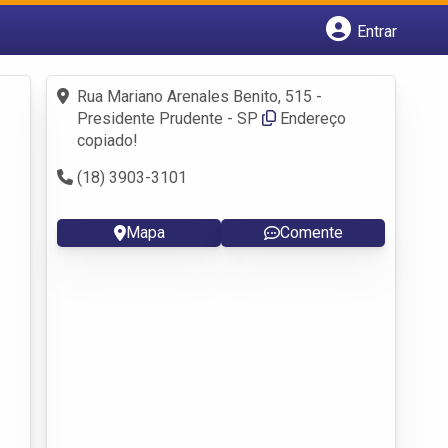
Entrar
Cadastrar empresa
Fazer login
Rua Mariano Arenales Benito, 515 -
Criar conta
Presidente Prudente - SP
Endereço
copiado!
(18) 3903-3101
Mapa
Comente