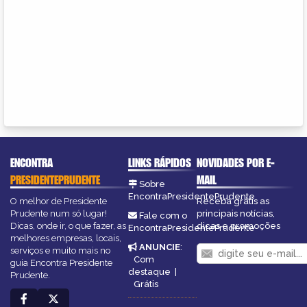
ENCONTRA
LINKS RÁPIDOS
NOVIDADES POR E-
PRESIDENTEPRUDENTE
MAIL
Sobre
EncontraPresidentePrudente
O melhor de Presidente
Receba grátis as
Prudente num só lugar!
principais notícias,
Fale com o
Dicas, onde ir, o que fazer, as
dicas e promoções
EncontraPresidentePrudente
melhores empresas, locais,
ANUNCIE
:
serviços e muito mais no
Com
guia Encontra Presidente
destaque
|
Prudente.
Grátis