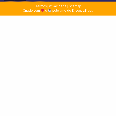
Termos
|
Privacidade
|
Sitemap
Criado com
e
pelo time do EncontraBrasil