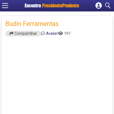
Encontra
PresidentePrudente
Cadastrar empresa
Fazer login
Budin Ferramentas
Criar conta
Compartilhar
Avalie!
191