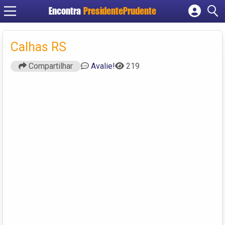
Encontra
PresidentePrudente
Cadastrar empresa
Fazer login
Calhas RS
Criar conta
Compartilhar
Avalie!
219