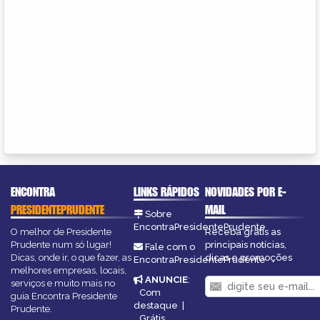
ENCONTRA
LINKS RÁPIDOS
NOVIDADES POR E-
PRESIDENTEPRUDENTE
MAIL
Sobre
EncontraPresidentePrudente
O melhor de Presidente
Receba grátis as
Prudente num só lugar!
principais notícias,
Fale com o
Dicas, onde ir, o que fazer, as
dicas e promoções
EncontraPresidentePrudente
melhores empresas, locais,
ANUNCIE
:
serviços e muito mais no
Com
guia Encontra Presidente
destaque
|
Prudente.
Grátis