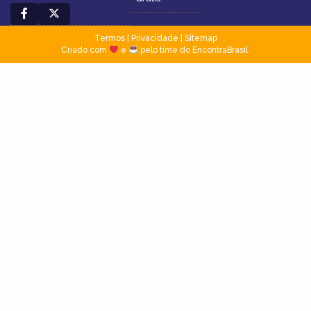
Termos
|
Privacidade
|
Sitemap
Criado com
e
pelo time do EncontraBrasil