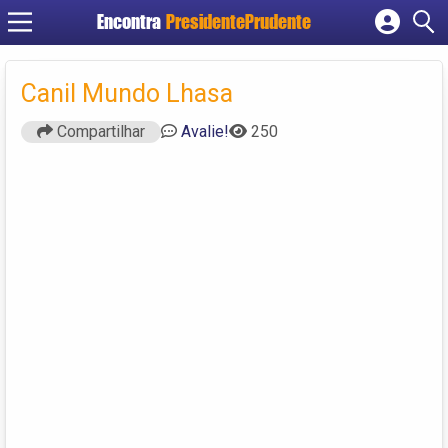
Encontra
PresidentePrudente
Cadastrar empresa
Fazer login
Canil Mundo Lhasa
Criar conta
Compartilhar
Avalie!
250