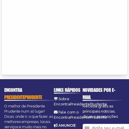
ENCONTRA
LINKS RÁPIDOS
NOVIDADES POR E-
PRESIDENTEPRUDENTE
MAIL
Sobre
EncontraPresidentePrudente
O melhor de Presidente
Receba grátis as
Prudente num só lugar!
principais notícias,
Fale com o
Dicas, onde ir, o que fazer, as
dicas e promoções
EncontraPresidentePrudente
melhores empresas, locais,
ANUNCIE
:
serviços e muito mais no