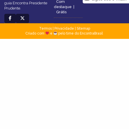
Com
guia Encontra Presidente
destaque
|
Prudente.
Grátis
Termos
|
Privacidade
|
Sitemap
Criado com
e
pelo time do EncontraBrasil