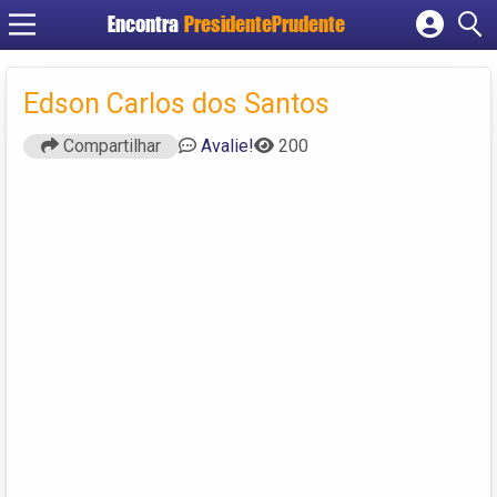
Encontra
PresidentePrudente
Cadastrar empresa
Fazer login
Edson Carlos dos Santos
Criar conta
Compartilhar
Avalie!
200