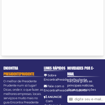
ENCONTRA
LINKS RÁPIDOS
NOVIDADES POR E-
PRESIDENTEPRUDENTE
MAIL
Sobre
EncontraPresidentePrudente
O melhor de Presidente
Receba grátis as
Prudente num só lugar!
principais notícias,
Fale com o
Dicas, onde ir, o que fazer, as
dicas e promoções
EncontraPresidentePrudente
melhores empresas, locais,
ANUNCIE
:
serviços e muito mais no
Com
guia Encontra Presidente