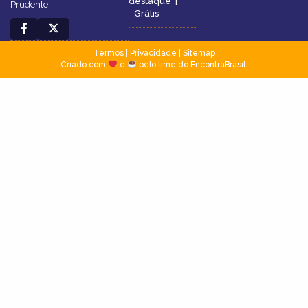
destaque
|
Prudente.
Grátis
Termos
|
Privacidade
|
Sitemap
Criado com
e
pelo time do EncontraBrasil