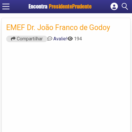
Encontra
PresidentePrudente
Cadastrar empresa
Fazer login
EMEF Dr. João Franco de Godoy
Criar conta
Compartilhar
Avalie!
194