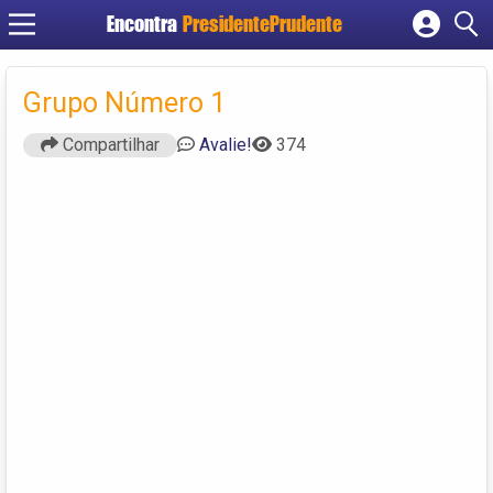
Encontra
PresidentePrudente
Cadastrar empresa
Fazer login
Grupo Número 1
Criar conta
Compartilhar
Avalie!
374