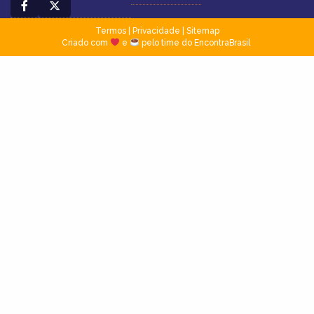
Termos
|
Privacidade
|
Sitemap
Criado com
e
pelo time do EncontraBrasil