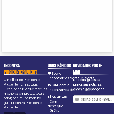
ENCONTRA
LINKS RÁPIDOS
NOVIDADES POR E-
PRESIDENTEPRUDENTE
MAIL
Sobre
EncontraPresidentePrudente
O melhor de Presidente
Receba grátis as
Prudente num só lugar!
principais notícias,
Fale com o
Dicas, onde ir, o que fazer, as
dicas e promoções
EncontraPresidentePrudente
melhores empresas, locais,
ANUNCIE
:
serviços e muito mais no
Com
guia Encontra Presidente
destaque
|
Prudente.
Grátis