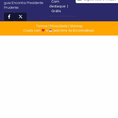
Com
guia Encontra Presidente
destaque
|
Prudente.
Grátis
Termos
|
Privacidade
|
Sitemap
Criado com
e
pelo time do EncontraBrasil