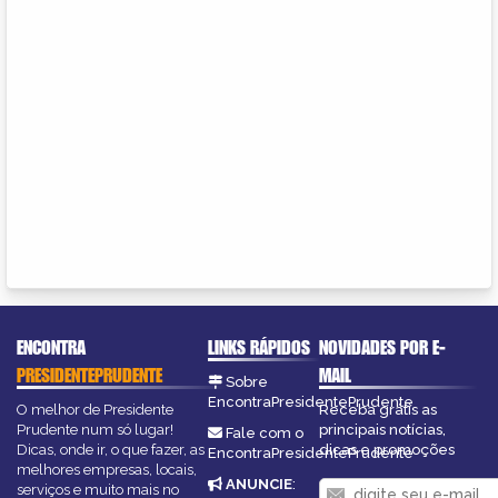
ENCONTRA
LINKS RÁPIDOS
NOVIDADES POR E-
PRESIDENTEPRUDENTE
MAIL
Sobre
EncontraPresidentePrudente
O melhor de Presidente
Receba grátis as
Prudente num só lugar!
principais notícias,
Fale com o
Dicas, onde ir, o que fazer, as
dicas e promoções
EncontraPresidentePrudente
melhores empresas, locais,
ANUNCIE
:
serviços e muito mais no