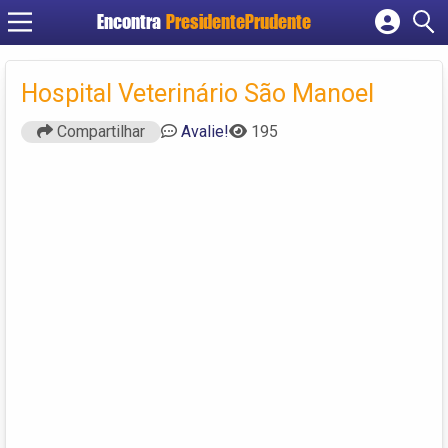
Encontra
PresidentePrudente
Cadastrar empresa
Fazer login
Hospital Veterinário São Manoel
Criar conta
Compartilhar
Avalie!
195