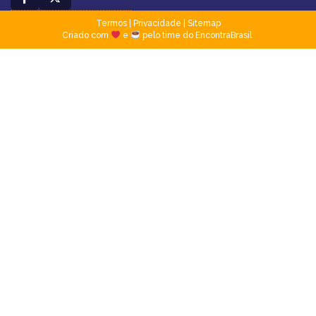
Termos
|
Privacidade
|
Sitemap
Criado com
e
pelo time do EncontraBrasil