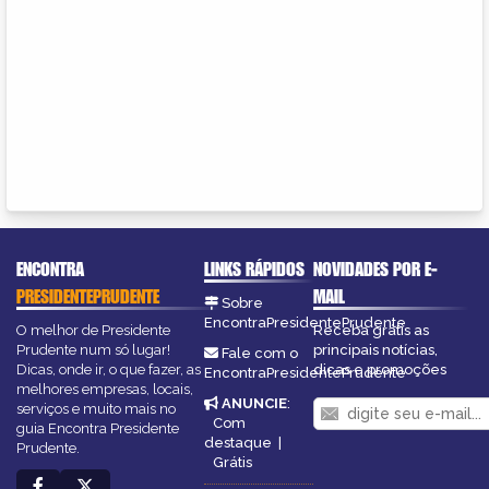
ENCONTRA
LINKS RÁPIDOS
NOVIDADES POR E-
PRESIDENTEPRUDENTE
MAIL
Sobre
EncontraPresidentePrudente
O melhor de Presidente
Receba grátis as
Prudente num só lugar!
principais notícias,
Fale com o
Dicas, onde ir, o que fazer, as
dicas e promoções
EncontraPresidentePrudente
melhores empresas, locais,
ANUNCIE
:
serviços e muito mais no
Com
guia Encontra Presidente
destaque
|
Prudente.
Grátis