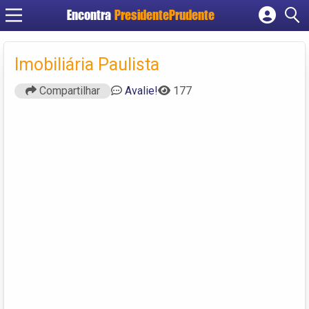
Encontra
PresidentePrudente
Cadastrar empresa
Fazer login
Imobiliária Paulista
Criar conta
Compartilhar
Avalie!
177