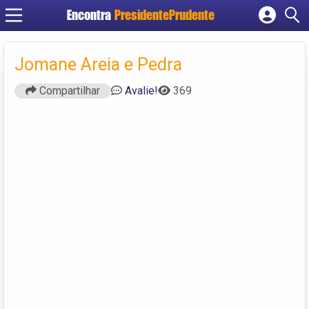
Encontra
PresidentePrudente
Cadastrar empresa
Fazer login
Jomane Areia e Pedra
Criar conta
Compartilhar
Avalie!
369