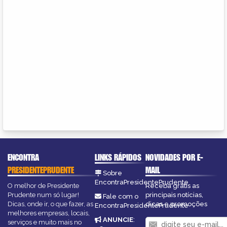
ENCONTRA
LINKS RÁPIDOS
NOVIDADES POR E-
PRESIDENTEPRUDENTE
MAIL
Sobre
EncontraPresidentePrudente
O melhor de Presidente
Receba grátis as
Prudente num só lugar!
principais notícias,
Fale com o
Dicas, onde ir, o que fazer, as
dicas e promoções
EncontraPresidentePrudente
melhores empresas, locais,
ANUNCIE
:
serviços e muito mais no