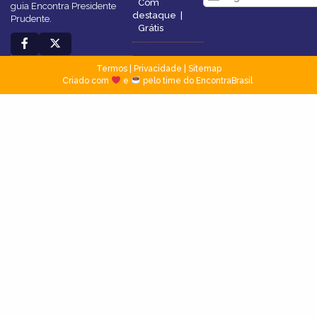
Com
guia Encontra Presidente
destaque
|
Prudente.
Grátis
Termos
|
Privacidade
|
Sitemap
Criado com
e
pelo time do EncontraBrasil