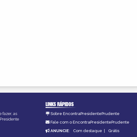
LINKS RÁPIDOS
 fazer, as
Sobre EncontraPresidentePrudente
 Presidente
Fale com o EncontraPresidentePrudente
ANUNCIE
:
Com destaque
|
Grátis