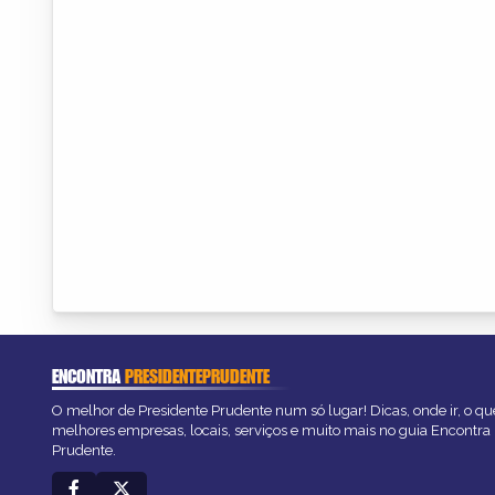
ENCONTRA
PRESIDENTEPRUDENTE
O melhor de Presidente Prudente num só lugar! Dicas, onde ir, o que
melhores empresas, locais, serviços e muito mais no guia Encontra
Prudente.