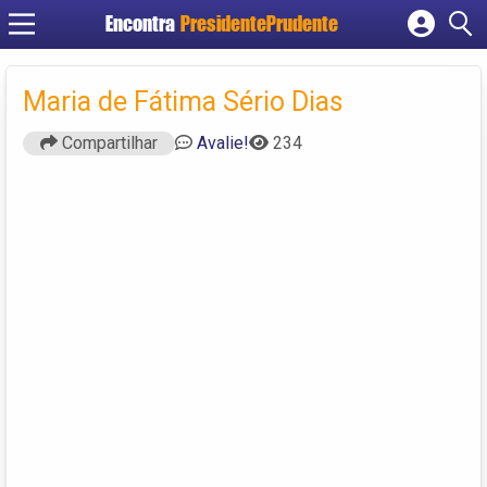
Encontra
PresidentePrudente
Cadastrar empresa
Fazer login
Maria de Fátima Sério Dias
Criar conta
Compartilhar
Avalie!
234