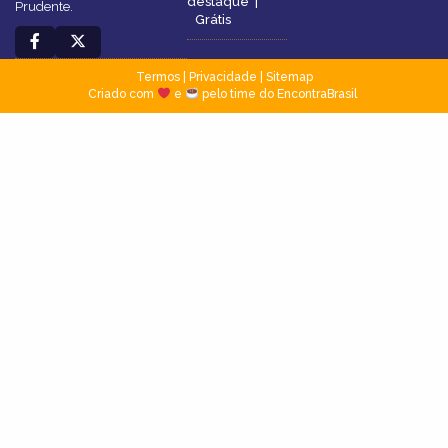
destaque
|
Prudente.
Grátis
Termos
|
Privacidade
|
Sitemap
Criado com
e
pelo time do EncontraBrasil