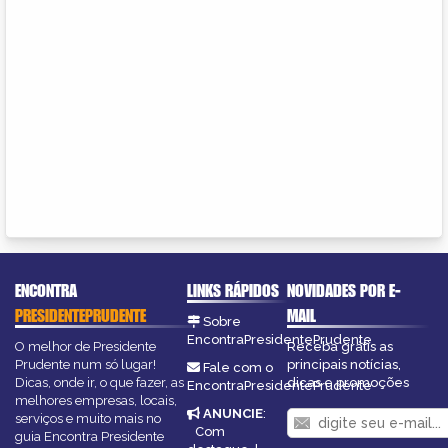
ENCONTRA
LINKS RÁPIDOS
NOVIDADES POR E-
PRESIDENTEPRUDENTE
MAIL
Sobre
EncontraPresidentePrudente
O melhor de Presidente
Receba grátis as
Prudente num só lugar!
principais notícias,
Fale com o
Dicas, onde ir, o que fazer, as
dicas e promoções
EncontraPresidentePrudente
melhores empresas, locais,
ANUNCIE
:
serviços e muito mais no
Com
guia Encontra Presidente