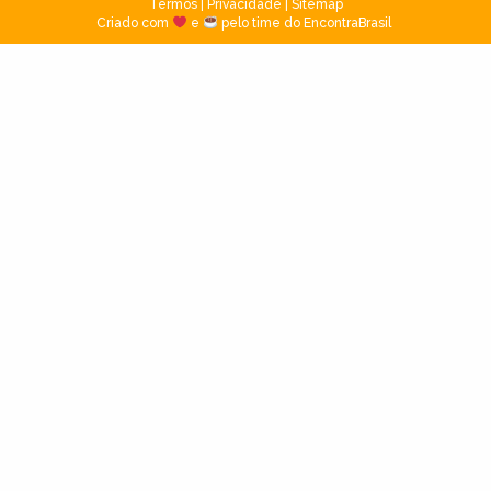
Termos
|
Privacidade
|
Sitemap
Criado com
e
pelo time do EncontraBrasil