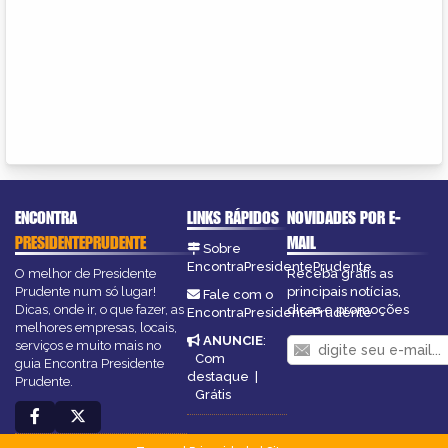
ENCONTRA
LINKS RÁPIDOS
NOVIDADES POR E-
PRESIDENTEPRUDENTE
MAIL
Sobre
EncontraPresidentePrudente
O melhor de Presidente
Receba grátis as
Prudente num só lugar!
principais notícias,
Fale com o
Dicas, onde ir, o que fazer, as
dicas e promoções
EncontraPresidentePrudente
melhores empresas, locais,
ANUNCIE
:
serviços e muito mais no
Com
guia Encontra Presidente
destaque
|
Prudente.
Grátis