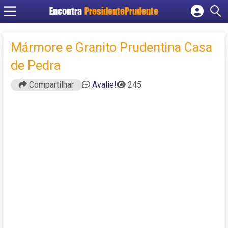
Encontra
PresidentePrudente
Cadastrar empresa
Fazer login
Mármore e Granito Prudentina Casa
Criar conta
de Pedra
Compartilhar
Avalie!
245