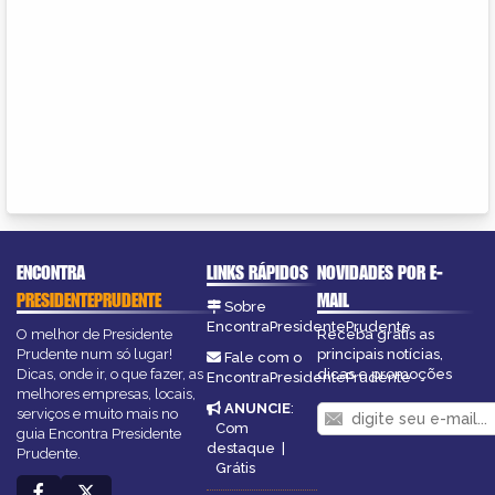
ENCONTRA
LINKS RÁPIDOS
NOVIDADES POR E-
PRESIDENTEPRUDENTE
MAIL
Sobre
EncontraPresidentePrudente
O melhor de Presidente
Receba grátis as
Prudente num só lugar!
principais notícias,
Fale com o
Dicas, onde ir, o que fazer, as
dicas e promoções
EncontraPresidentePrudente
melhores empresas, locais,
ANUNCIE
:
serviços e muito mais no
Com
guia Encontra Presidente
destaque
|
Prudente.
Grátis