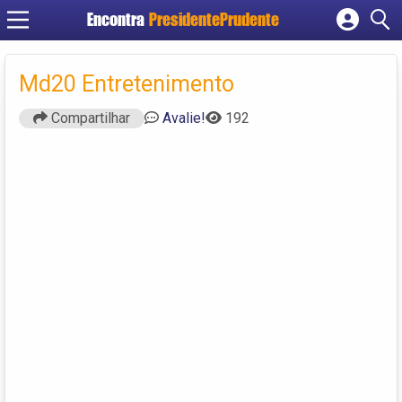
Encontra
PresidentePrudente
Cadastrar empresa
Fazer login
Md20 Entretenimento
Criar conta
Compartilhar
Avalie!
192