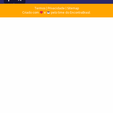
Termos
|
Privacidade
|
Sitemap
Criado com
e
pelo time do EncontraBrasil