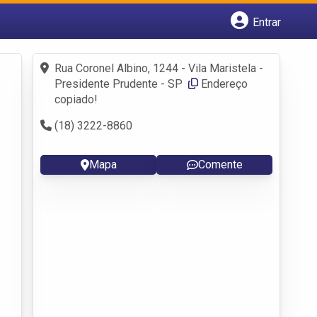
Entrar
Cadastrar empresa
Fazer login
Rua Coronel Albino, 1244 - Vila Maristela -
Criar conta
Presidente Prudente - SP
Endereço
copiado!
(18) 3222-8860
Mapa
Comente