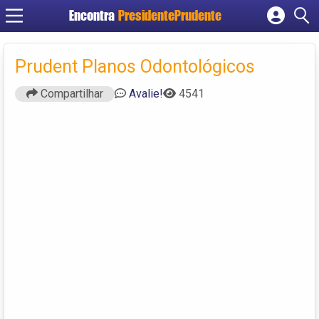
Encontra
PresidentePrudente
Cadastrar empresa
Fazer login
Prudent Planos Odontológicos
Criar conta
Compartilhar
Avalie!
4541