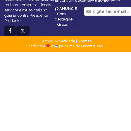
EncontraPresidentePrudente
melhores empresas, locais,
ANUNCIE
:
serviços e muito mais no
Com
guia Encontra Presidente
destaque
|
Prudente.
Grátis
Termos
|
Privacidade
|
Sitemap
Criado com
e
pelo time do EncontraBrasil