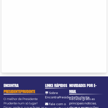
ENCONTRA
LINKS RÁPIDOS
NOVIDADES POR E-
PRESIDENTEPRUDENTE
MAIL
Sobre
EncontraPresidentePrudente
O melhor de Presidente
Receba grátis as
Prudente num só lugar!
principais notícias,
Fale com o
Dicas, onde ir, o que fazer, as
dicas e promoções