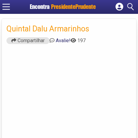
Encontra
PresidentePrudente
Cadastrar empresa
Fazer login
Quintal Dalu Armarinhos
Criar conta
Compartilhar
Avalie!
197