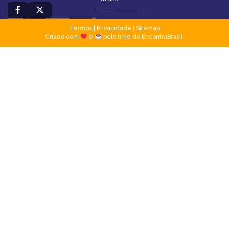
Termos
|
Privacidade
|
Sitemap
Criado com
e
pelo time do EncontraBrasil