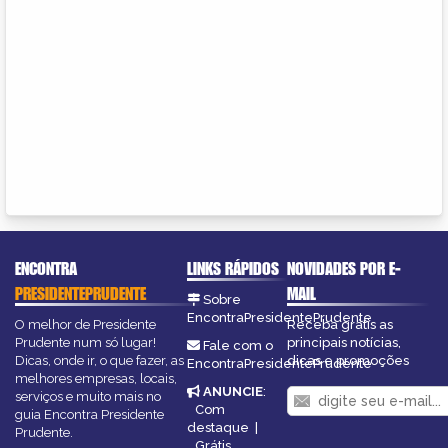
ENCONTRA
LINKS RÁPIDOS
NOVIDADES POR E-
PRESIDENTEPRUDENTE
MAIL
Sobre
EncontraPresidentePrudente
O melhor de Presidente
Receba grátis as
Prudente num só lugar!
principais notícias,
Fale com o
Dicas, onde ir, o que fazer, as
dicas e promoções
EncontraPresidentePrudente
melhores empresas, locais,
ANUNCIE
:
serviços e muito mais no
Com
guia Encontra Presidente
destaque
|
Prudente.
Grátis