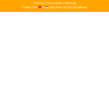
Termos
|
Privacidade
|
Sitemap
Criado com
e
pelo time do EncontraBrasil