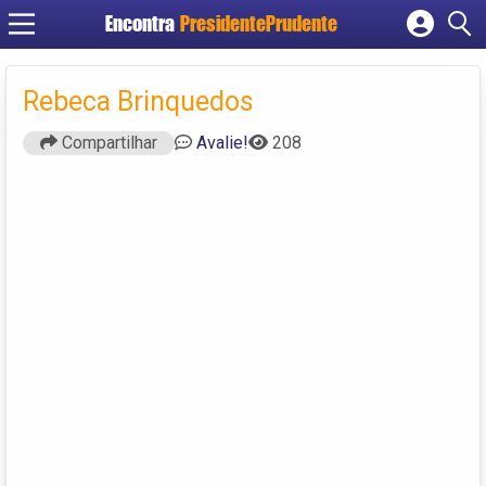
Encontra
PresidentePrudente
Cadastrar empresa
Fazer login
Rebeca Brinquedos
Criar conta
Compartilhar
Avalie!
208