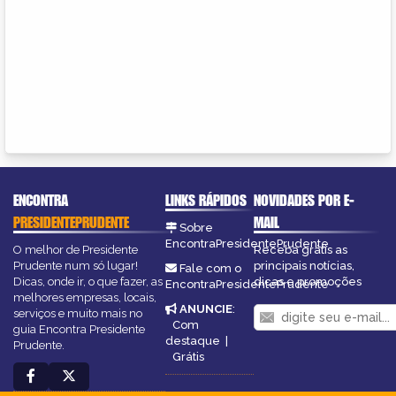
ENCONTRA
LINKS RÁPIDOS
NOVIDADES POR E-
PRESIDENTEPRUDENTE
MAIL
Sobre
EncontraPresidentePrudente
O melhor de Presidente
Receba grátis as
Prudente num só lugar!
principais notícias,
Fale com o
Dicas, onde ir, o que fazer, as
dicas e promoções
EncontraPresidentePrudente
melhores empresas, locais,
ANUNCIE
:
serviços e muito mais no
Com
guia Encontra Presidente
destaque
|
Prudente.
Grátis