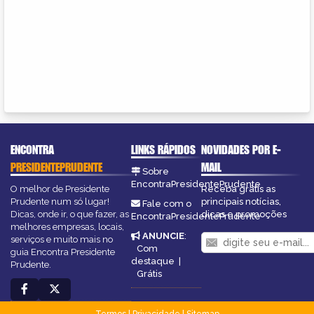
ENCONTRA
LINKS RÁPIDOS
NOVIDADES POR E-
PRESIDENTEPRUDENTE
MAIL
Sobre
EncontraPresidentePrudente
O melhor de Presidente
Receba grátis as
Prudente num só lugar!
principais notícias,
Fale com o
Dicas, onde ir, o que fazer, as
dicas e promoções
EncontraPresidentePrudente
melhores empresas, locais,
ANUNCIE
:
serviços e muito mais no
Com
guia Encontra Presidente
destaque
|
Prudente.
Grátis
Termos
|
Privacidade
|
Sitemap