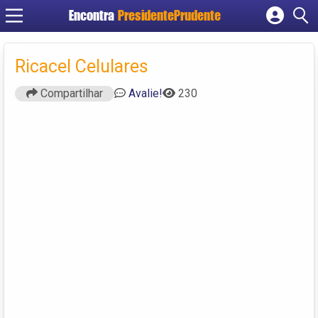
Encontra
PresidentePrudente
Cadastrar empresa
Fazer login
Ricacel Celulares
Criar conta
Compartilhar
Avalie!
230