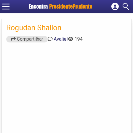
Encontra
PresidentePrudente
Cadastrar empresa
Fazer login
Rogudan Shallon
Criar conta
Compartilhar
Avalie!
194