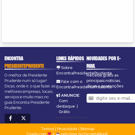
ENCONTRA
LINKS RÁPIDOS
NOVIDADES POR E-
PRESIDENTEPRUDENTE
MAIL
Sobre
EncontraPresidentePrudente
O melhor de Presidente
Receba grátis as
Prudente num só lugar!
principais notícias,
Fale com o
Dicas, onde ir, o que fazer, as
dicas e promoções
EncontraPresidentePrudente
melhores empresas, locais,
ANUNCIE
:
serviços e muito mais no
Com
guia Encontra Presidente
destaque
|
Prudente.
Grátis
Termos
|
Privacidade
|
Sitemap
Criado com
e
pelo time do EncontraBrasil