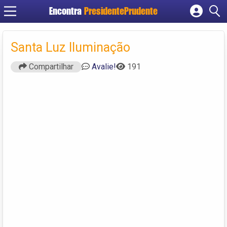
Encontra
PresidentePrudente
Cadastrar empresa
Fazer login
Santa Luz Iluminação
Criar conta
Compartilhar
Avalie!
191