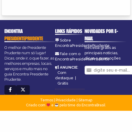
ENCONTRA
LINKS RÁPIDOS
NOVIDADES POR E-
PRESIDENTEPRUDENTE
MAIL
Sobre
EncontraPresidentePrudente
O melhor de Presidente
Receba grátis as
Prudente num só lugar!
principais notícias,
Fale com o
Dicas, onde ir, o que fazer, as
dicas e promoções
EncontraPresidentePrudente
melhores empresas, locais,
ANUNCIE
:
serviços e muito mais no
Com
guia Encontra Presidente
destaque
|
Prudente.
Grátis
Termos
|
Privacidade
|
Sitemap
Criado com
e
pelo time do EncontraBrasil