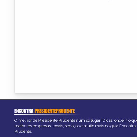
ENCONTRA
PRESIDENTEPRUDENTE
O melhor de Presidente Prudente num só lugar! Dicas, onde ir, o que
melhores empresas, locais, serviços e muito mais no guia Encontra
Prudente.