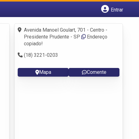
Entrar
Cadastrar empresa
Fazer login
Avenida Manoel Goulart, 701 - Centro -
Criar conta
Presidente Prudente - SP
Endereço
copiado!
(18) 3221-0203
Mapa
Comente