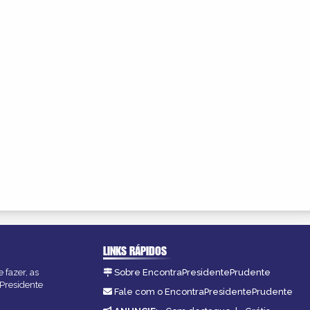
LINKS RÁPIDOS
 fazer, as
Sobre EncontraPresidentePrudente
 Presidente
Fale com o EncontraPresidentePrudente