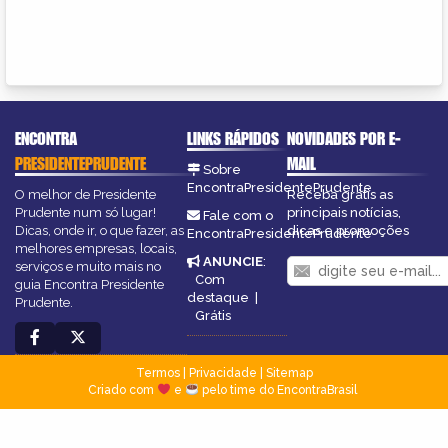
ENCONTRA
LINKS RÁPIDOS
NOVIDADES POR E-
PRESIDENTEPRUDENTE
MAIL
Sobre
EncontraPresidentePrudente
O melhor de Presidente
Receba grátis as
Prudente num só lugar!
principais notícias,
Fale com o
Dicas, onde ir, o que fazer, as
dicas e promoções
EncontraPresidentePrudente
melhores empresas, locais,
ANUNCIE
:
serviços e muito mais no
Com
guia Encontra Presidente
destaque
|
Prudente.
Grátis
Termos
|
Privacidade
|
Sitemap
Criado com
e
pelo time do EncontraBrasil