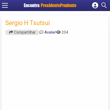
Encontra
PresidentePrudente
Cadastrar empresa
Fazer login
Sergio H Tsutsui
Criar conta
Compartilhar
Avalie!
204