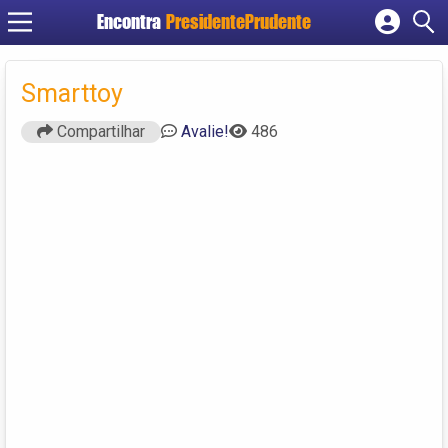
Encontra
PresidentePrudente
Cadastrar empresa
Fazer login
Smarttoy
Criar conta
Compartilhar
Avalie!
486