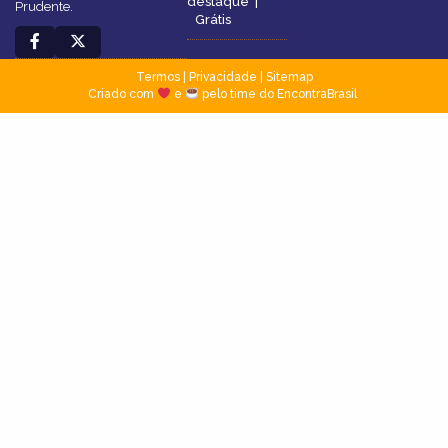
destaque
|
Prudente.
Grátis
Termos
|
Privacidade
|
Sitemap
Criado com
e
pelo time do EncontraBrasil