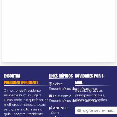
ENCONTRA
LINKS RÁPIDOS
NOVIDADES POR E-
PRESIDENTEPRUDENTE
MAIL
Sobre
EncontraPresidentePrudente
O melhor de Presidente
Receba grátis as
Prudente num só lugar!
principais notícias,
Fale com o
Dicas, onde ir, o que fazer, as
dicas e promoções
EncontraPresidentePrudente
melhores empresas, locais,
ANUNCIE
:
serviços e muito mais no
Com
guia Encontra Presidente