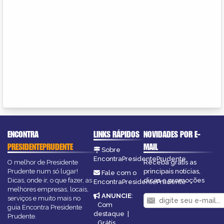
ENCONTRA
LINKS RÁPIDOS
NOVIDADES POR E-
PRESIDENTEPRUDENTE
MAIL
Sobre
EncontraPresidentePrudente
O melhor de Presidente
Receba grátis as
Prudente num só lugar!
principais notícias,
Fale com o
Dicas, onde ir, o que fazer, as
dicas e promoções
EncontraPresidentePrudente
melhores empresas, locais,
ANUNCIE
:
serviços e muito mais no
Com
guia Encontra Presidente
destaque
|
Prudente.
Grátis