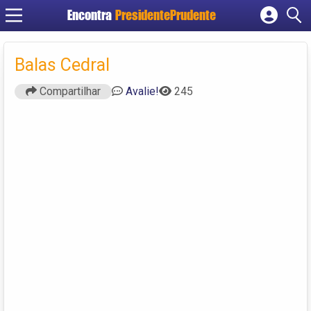
Encontra
PresidentePrudente
Cadastrar empresa
Fazer login
Balas Cedral
Criar conta
Compartilhar
Avalie!
245