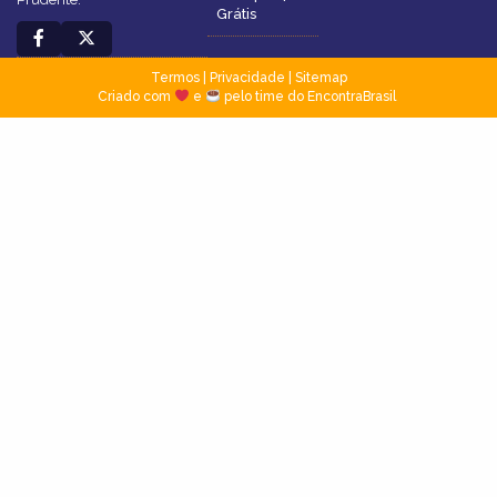
Grátis
Termos
|
Privacidade
|
Sitemap
Criado com
e
pelo time do EncontraBrasil