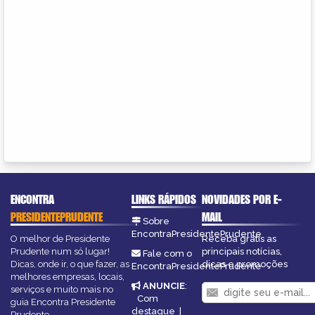
ENCONTRA
LINKS RÁPIDOS
NOVIDADES POR E-
PRESIDENTEPRUDENTE
MAIL
Sobre
EncontraPresidentePrudente
O melhor de Presidente
Receba grátis as
Prudente num só lugar!
principais notícias,
Fale com o
Dicas, onde ir, o que fazer, as
dicas e promoções
EncontraPresidentePrudente
melhores empresas, locais,
ANUNCIE
:
serviços e muito mais no
Com
guia Encontra Presidente
destaque
|
Prudente.