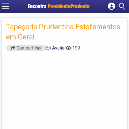
Encontra
PresidentePrudente
Cadastrar empresa
Fazer login
Tapeçaria Prudentina Estofamentos
Criar conta
em Geral
Compartilhar
Avalie!
199