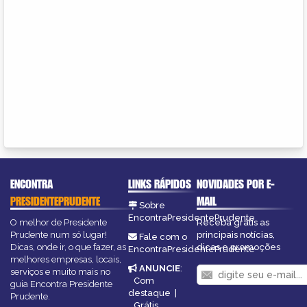
ENCONTRA
LINKS RÁPIDOS
NOVIDADES POR E-
PRESIDENTEPRUDENTE
MAIL
Sobre
EncontraPresidentePrudente
O melhor de Presidente
Receba grátis as
Prudente num só lugar!
principais notícias,
Fale com o
Dicas, onde ir, o que fazer, as
dicas e promoções
EncontraPresidentePrudente
melhores empresas, locais,
ANUNCIE
:
serviços e muito mais no
Com
guia Encontra Presidente
destaque
|
Prudente.
Grátis