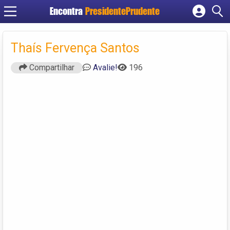
Encontra
PresidentePrudente
Cadastrar empresa
Fazer login
Thaís Fervença Santos
Criar conta
Compartilhar
Avalie!
196