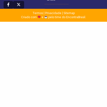
Termos
|
Privacidade
|
Sitemap
Criado com
e
pelo time do EncontraBrasil