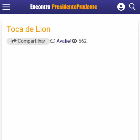
Encontra
PresidentePrudente
Cadastrar empresa
Fazer login
Toca de Lion
Criar conta
Compartilhar
Avalie!
562