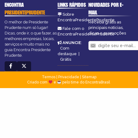
ENCONTRA
LINKS RÁPIDOS
NOVIDADES POR E-
PRESIDENTEPRUDENTE
MAIL
Sobre
EncontraPresidentePrudente
O melhor de Presidente
Receba grátis as
Prudente num só lugar!
principais notícias,
Fale com o
Dicas, onde ir, o que fazer, as
dicas e promoções
EncontraPresidentePrudente
melhores empresas, locais,
ANUNCIE
:
serviços e muito mais no
Com
guia Encontra Presidente
destaque
|
Prudente.
Grátis
Termos
|
Privacidade
|
Sitemap
Criado com
e
pelo time do EncontraBrasil