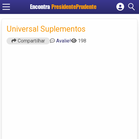
Encontra
PresidentePrudente
Cadastrar empresa
Fazer login
Universal Suplementos
Criar conta
Compartilhar
Avalie!
198