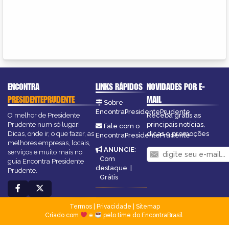
ENCONTRA
LINKS RÁPIDOS
NOVIDADES POR E-
PRESIDENTEPRUDENTE
MAIL
Sobre
EncontraPresidentePrudente
O melhor de Presidente
Receba grátis as
Prudente num só lugar!
principais notícias,
Fale com o
Dicas, onde ir, o que fazer, as
dicas e promoções
EncontraPresidentePrudente
melhores empresas, locais,
ANUNCIE
:
serviços e muito mais no
Com
guia Encontra Presidente
destaque
|
Prudente.
Grátis
Termos
|
Privacidade
|
Sitemap
Criado com
e
pelo time do EncontraBrasil