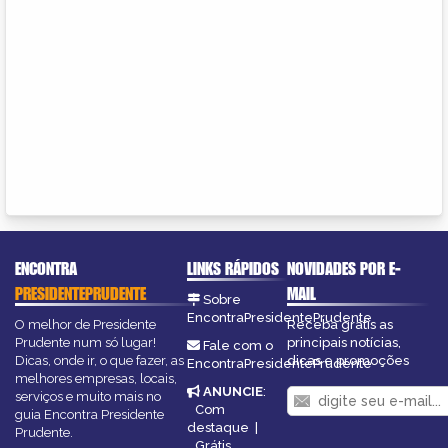
ENCONTRA
LINKS RÁPIDOS
NOVIDADES POR E-
PRESIDENTEPRUDENTE
MAIL
Sobre
EncontraPresidentePrudente
O melhor de Presidente
Receba grátis as
Prudente num só lugar!
principais notícias,
Fale com o
Dicas, onde ir, o que fazer, as
dicas e promoções
EncontraPresidentePrudente
melhores empresas, locais,
ANUNCIE
:
serviços e muito mais no
Com
guia Encontra Presidente
destaque
|
Prudente.
Grátis