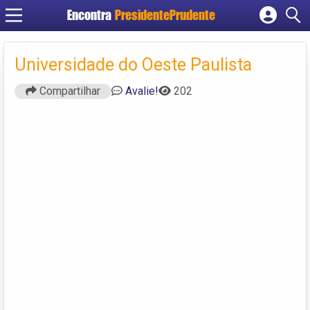
Encontra
PresidentePrudente
Cadastrar empresa
Fazer login
Universidade do Oeste Paulista
Criar conta
Compartilhar
Avalie!
202