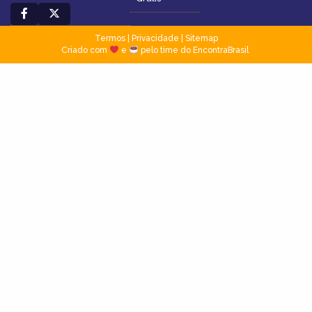
Termos
|
Privacidade
|
Sitemap
Criado com
e
pelo time do EncontraBrasil